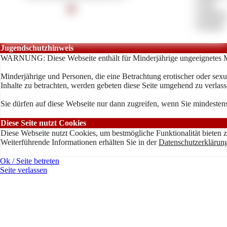
»
AGB
ERO
CMS
»
Anbieter
»
Kontakt
Jugendschutzhinweis
WARNUNG: Diese Webseite enthält für Minderjährige ungeeignetes M
Minderjährige und Personen, die eine Betrachtung erotischer oder sexu
Inhalte zu betrachten, werden gebeten diese Seite umgehend zu verlass
Sie dürfen auf diese Webseite nur dann zugreifen, wenn Sie mindestens
Diese Seite nutzt Cookies
Diese Webseite nutzt Cookies, um bestmögliche Funktionalität bieten 
Weiterführende Informationen erhälten Sie in der
Datenschutzerklärun
Ok / Seite betreten
Seite verlassen