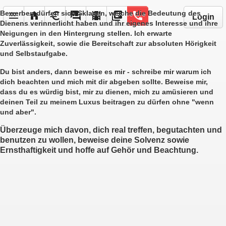
Bewerben dürfen sich Sklaven, welche die Bedeutung des
menu
home
euro
forum
local_movies
library_books
phone
Login
Dienens verinnerlicht haben und ihr eigenes Interesse und ihre
Neigungen in den Hintergrung stellen. Ich erwarte
Zuverlässigkeit, sowie die Bereitschaft zur absoluten Hörigkeit
und Selbstaufgabe.
Du bist anders, dann beweise es mir - schreibe mir warum ich
dich beachten und mich mit dir abgeben sollte. Beweise mir,
dass du es würdig bist, mir zu dienen, mich zu amüsieren und
deinen Teil zu meinem Luxus beitragen zu dürfen ohne "wenn
und aber".
Überzeuge mich davon, dich real treffen, begutachten und
benutzen zu wollen, beweise deine Solvenz sowie
Ernsthaftigkeit und hoffe auf Gehör und Beachtung.