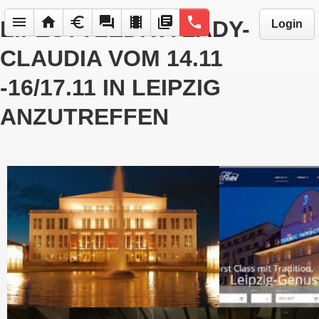
menu
home
euro
forum
local_movies
library_books
phone
LIFESTYLEDIVA LADY-
Login
CLAUDIA VOM 14.11
-16/17.11 IN LEIPZIG
ANZUTREFFEN