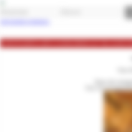
Jetzt kostenlos registrieren.
LIFESTYL
LIFESTYLEDIVA LADY-CLAUDIA FROM 31.07 TILL 02.08 IN 
Vom 30
Nutze die einzig
Fuer ein unvergessli