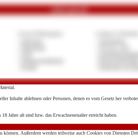
zuletzt gekauft
Vertrag & Pflichtangaben
Compliance & Richtlini
»
Impressum
»
Jugendschutz
»
Datenschutz
»
18 U.S.C. 2257
»
AGB
»
Anti-Menschenhande
»
Anbietervereinbarung
»
Beschwerderichtlini
»
Kontakt
»
Entfernung von Inh
aterial.
ller Inhalte ablehnen oder Personen, denen es vom Gesetz her verboten 
 18 Jahre alt sind bzw. das Erwachsenenalter erreicht haben.
zu können. Außerdem werden teilweise auch Cookies von Diensten Dritte