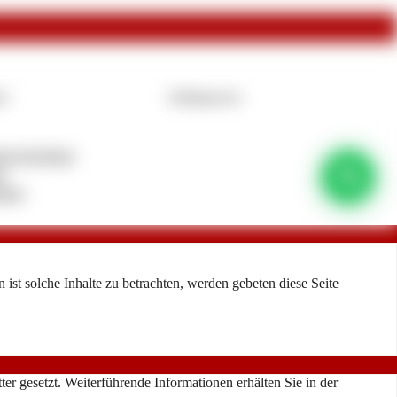
en
Zahlungsarten
ls-Richtlinie
phone_in_talk
e
alten
ist solche Inhalte zu betrachten, werden gebeten diese Seite
r gesetzt. Weiterführende Informationen erhälten Sie in der