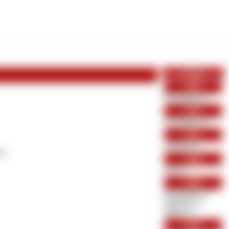
 HELSINKI
Archiv
2024
Dezember (1)
2023
November (1)
2021
August (1)
in.
2020
Juli (1)
2018
Dezember (2)
Oktober (1)
März (1)
2017