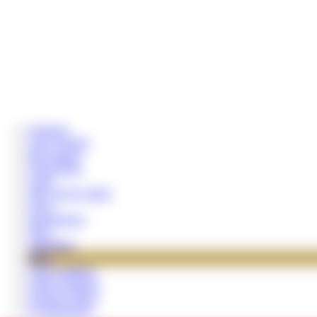
Startseite
Lady Claudia
Bewerbung
Wunschliste
Links
SKLAVEN JOBS
News
International
Shop
Videothek
Blog
Coins aufladen
Tribut schenken
Neueste Videos
Eventkalender